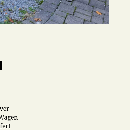
d
ver
n Wagen
fert