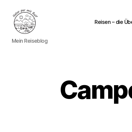
Reisen – die Üb
Natur
Mein Reiseblog
pur
mit
Ralf
Campe