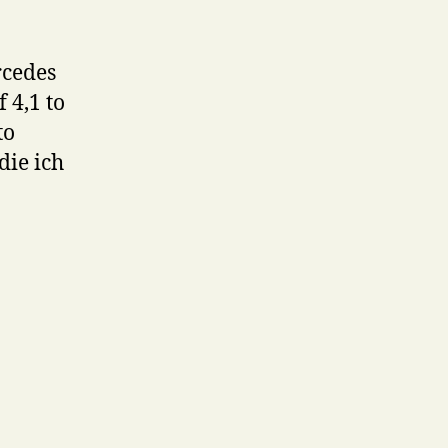
rcedes
 4,1 to
to
die ich