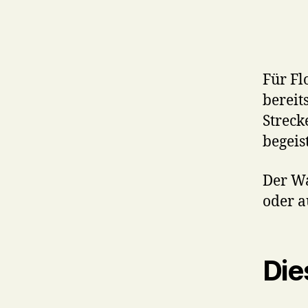
Für Fl
bereit
Streck
begeist
Der Wa
oder a
Die