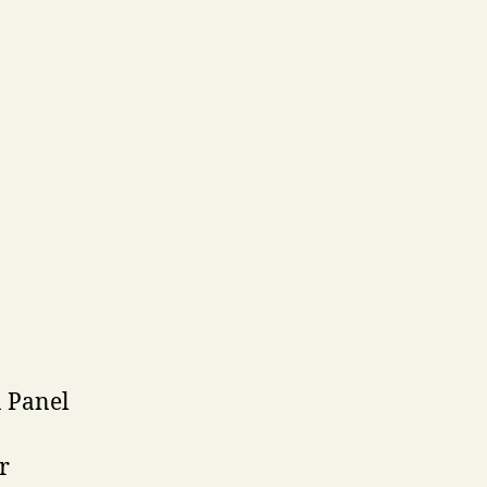
n Panel
r