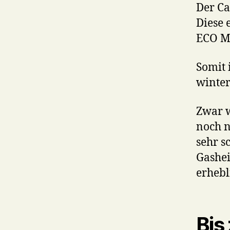
Der Ca
Diese 
ECO Mo
Somit 
winter
Zwar w
noch n
sehr s
Gashei
erhebl
Bis