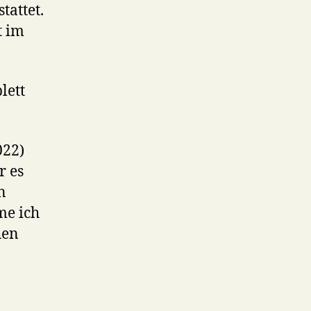
tattet.
t im
lett
022)
r es
n
me ich
hen