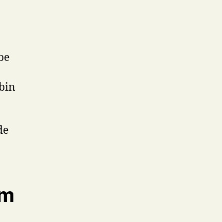
be
 bin
de
rm