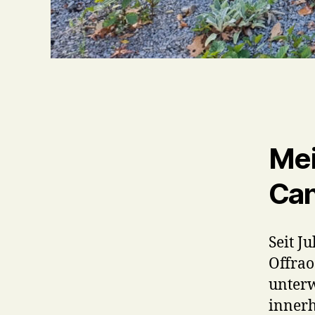
Mei
Can
Seit J
Offrao
unterw
innerh